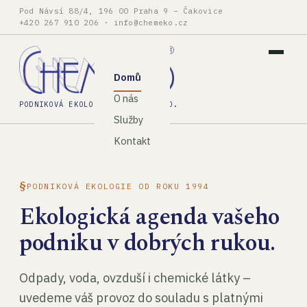
Pod Návsí 88/4, 196 00 Praha 9 – Čakovice
+420 267 910 206
·
info@chemeko.cz
Domů
O nás
PODNIKOVÁ EKOLOGIE, SPOL. S R.O.
Služby
Kontakt
PODNIKOVÁ EKOLOGIE OD ROKU 1994
Ekologická agenda vašeho
podniku v dobrých rukou.
Odpady, voda, ovzduší i chemické látky –
uvedeme váš provoz do souladu s platnými