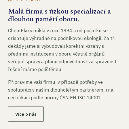
Malá firma s úzkou specializací a
dlouhou pamětí oboru.
ChemEko vznikla v roce 1994 a od počátku se
orientuje výhradně na podnikovou ekologii. Za tři
dekády jsme si vybudovali korektní vztahy s
předními institucemi v oboru včetně orgánů
veřejné správy a plnou odpovědnost za správnost
řešení máme pojištěnou.
Připravíme vaši firmu, v případě potřeby ve
spolupráci s naším dlouholetým partnerem, i na
certifikaci podle normy ČSN EN ISO 14001.
Více o nás