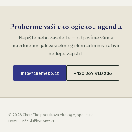
Proberme vaši ekologickou agendu.
Napište nebo zavolejte — odpovíme vám a
navrhneme, jak vaši ekologickou administrativu
nejlépe zajistit.
info@chemeko.cz
+420 267 910 206
©
2026
ChemEko podniková ekologie, spol. s r.o.
Domů
O nás
Služby
Kontakt