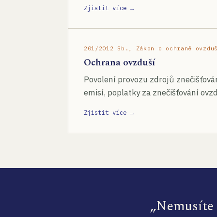
Zjistit více →
201/2012 Sb., Zákon o ochraně ovzdu
Ochrana ovzduší
Povolení provozu zdrojů znečišťován
emisí, poplatky za znečišťování ovzd
Zjistit více →
„Nemusíte s