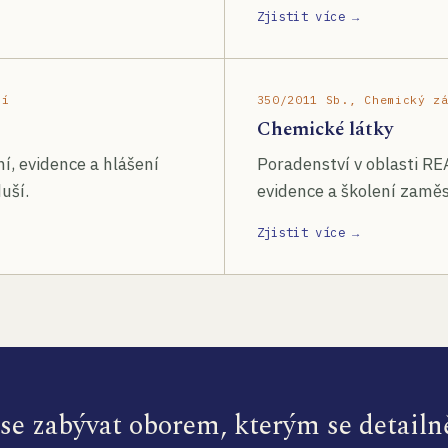
Zjistit více →
ší
350/2011 Sb., Chemický z
Chemické látky
í, evidence a hlášení
Poradenství v oblasti RE
uší.
evidence a školení zamě
Zjistit více →
e zabývat oborem, kterým se detailn