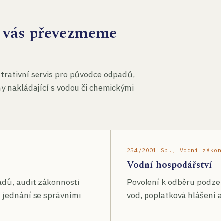
za vás převezmeme
rativní servis pro původce odpadů,
my nakládající s vodou či chemickými
254/2001 Sb., Vodní záko
Vodní hospodářství
adů, audit zákonnosti
Povolení k odběru podze
 jednání se správními
vod, poplatková hlášení a