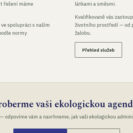
st řešení máme
látkami a směsmi.
Kvalifikovaně vás zastoup
 ve spolupráci s naším
životního prostředí — od 
 podle normy
žalobu.
Přehled služeb
roberme vaši ekologickou agend
— odpovíme vám a navrhneme, jak vaši ekologickou administ