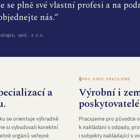
te se plně své vlastní profesi a na po
 objednejte nás.“
kologie, spol. s r.o.
PRO KOHO PRACUJEME
ecializací a
Výrobní i ze
u.
poskytovatelé
ku se orientuje výhradně
Pracujeme pro původce o
me si vybudovali korektní
k nakládání s odpady, pro
četně orgánů veřejné
i subjekty nakládající s