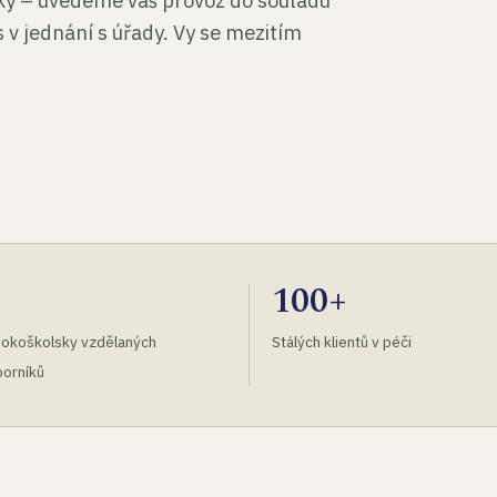
tky – uvedeme váš provoz do souladu
 v jednání s úřady. Vy se mezitím
100+
okoškolsky vzdělaných
Stálých klientů v péči
orníků