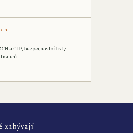
ákon
ACH a CLP, bezpečnostní listy,
stnanců.
ě zabývají