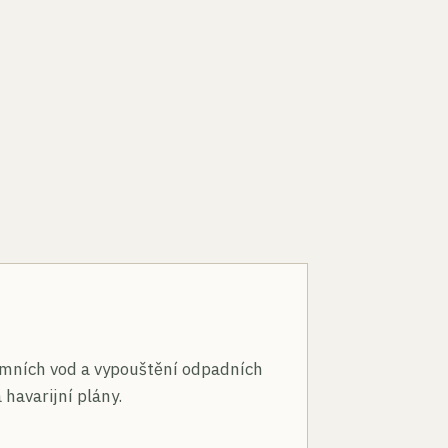
n
mních vod a vypouštění odpadních
 havarijní plány.