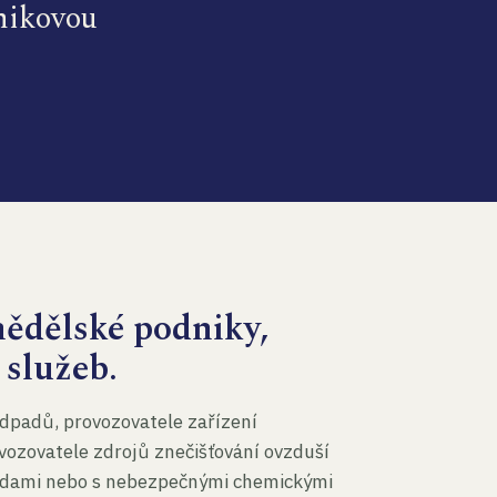
dnikovou
mědělské podniky,
 služeb.
dpadů, provozovatele zařízení
vozovatele zdrojů znečišťování ovzduší
 vodami nebo s nebezpečnými chemickými