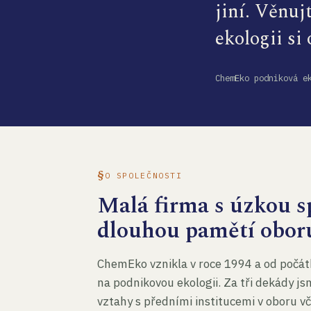
jiní. Věnuj
ekologii si
ChemEko podniková e
O SPOLEČNOSTI
Malá firma s úzkou sp
dlouhou pamětí obor
ChemEko vznikla v roce 1994 a od počát
na podnikovou ekologii. Za tři dekády js
vztahy s předními institucemi v oboru v