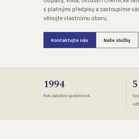
Odpady, voda, ovzduší i chemické lá
s platnými předpisy a zastoupíme vás
věnujte vlastnímu oboru.
Kontaktujte nás
Naše služby
1994
5
Rok založení společnosti
Vys
odb