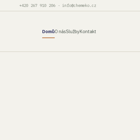
+420 267 910 206
·
info@chemeko.cz
Domů
O nás
Služby
Kontakt